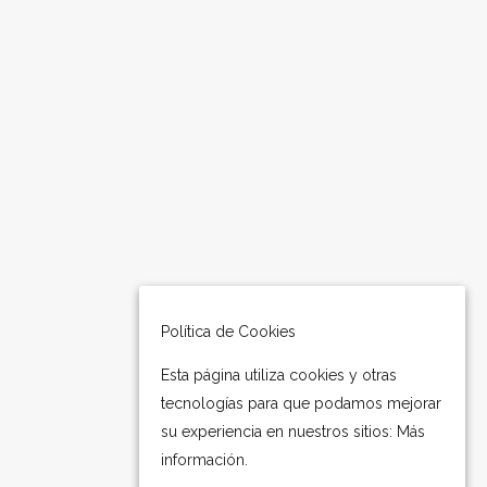
directo con los clientes para ayudarles
en todo momento y aclarar sus dudas
Síguenos:
ÚLTIMAS NOTICIAS
Comer marisco: todo lo que debes
saber
junio 22, 2018
Política de Cookies
MARISCO GALLEGO DE TEMPORADA
mayo 21, 2018
Esta página utiliza cookies y otras
tecnologías para que podamos mejorar
Bienvenido/a al blog sobre marisco de
su experiencia en nuestros sitios:
Más
Mardelia
información.
abril 23, 2018